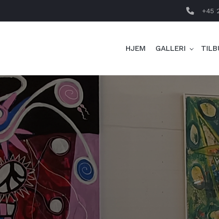
+45 
HJEM
GALLERI
TILB