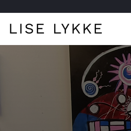
Gå
til
hovedindhold