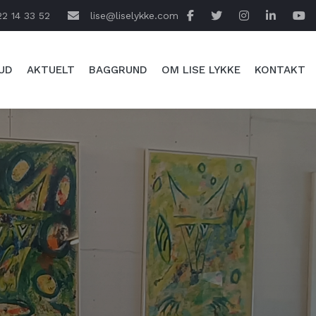
22 14 33 52
lise@liselykke.com
UD
AKTUELT
BAGGRUND
OM LISE LYKKE
KONTAKT